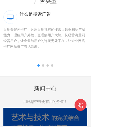
广告类型
什么是搜索广告
、移
百度关键词推广，运用百度独有的搜索大数据积淀与AI
百度信息流广告是在百度A
站
能力，理解用户外貌，更理解用户大脑。从经营流量到
手机浏览器等平台的资讯
购
经营用户，让企业与用户的连接无处不在，让企业网络
告即是内容。
推广网站推广看见效果。
新闻中心
用讯息带来更有用的价值！
