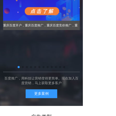
重庆百度开户，重庆百度
重庆百度开户，重庆百度推广，重庆百度竞价推广，重
庆百度竞价开户(重庆百润
庆百度竞价开户(重庆百润信息技术有限公司)是百度在重
庆地区唯一授权重庆百度开
庆地区唯一授权重庆百度开户服务机构,一直专注于重庆
百度推广服务,重庆百度开
百度推广服务,重庆百度开户,重庆百度竞价推广,重庆百
事
度竞价开户提升流量,首选
度竞价开户提升流量,首选重庆百度公司热线电话：
经
13628461725
13628461725
百度推广，用科技让营销变得更简单。现在加入百
度营销，马上获取更多客户
更多案例