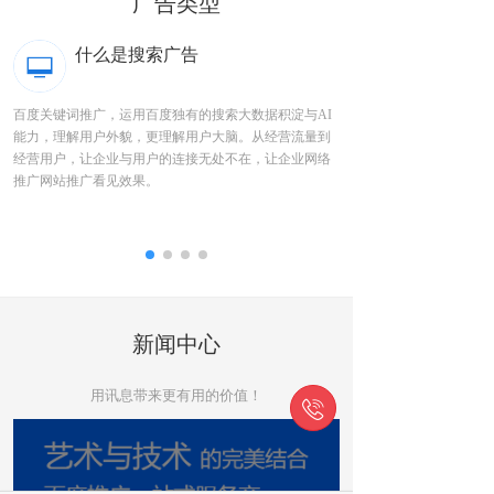
广告类型
什么是搜索广告
、移
百度关键词推广，运用百度独有的搜索大数据积淀与AI
百度信息流广告是在百度A
站
能力，理解用户外貌，更理解用户大脑。从经营流量到
手机浏览器等平台的资讯
购
经营用户，让企业与用户的连接无处不在，让企业网络
告即是内容。
推广网站推广看见效果。
新闻中心
用讯息带来更有用的价值！
