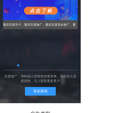
重庆百度开户，重庆百度
重庆百度开户，重庆百度推广，重庆百度竞价推广，重
庆百度竞价开户(重庆百润
庆百度竞价开户(重庆百润信息技术有限公司)是百度在重
庆地区唯一授权重庆百度开
庆地区唯一授权重庆百度开户服务机构,一直专注于重庆
百度推广服务,重庆百度开
百度推广服务,重庆百度开户,重庆百度竞价推广,重庆百
事
度竞价开户提升流量,首选
度竞价开户提升流量,首选重庆百度公司热线电话：
经
13628461725
13628461725
百度推广，用科技让营销变得更简单。现在加入百
度营销，马上获取更多客户
更多案例